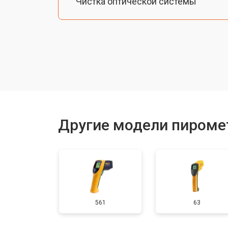
Чистка оптической системы
Замена / ремонт инфракрасного да
Ремонт / замена изношенных комп
Другие модели пиромет
561
63