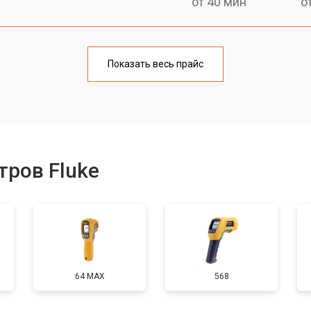
от 40 мин
о
тчика
от 110 мин
о
Показать весь прайс
онентов
от 60 мин
о
ров Fluke
64 MAX
568