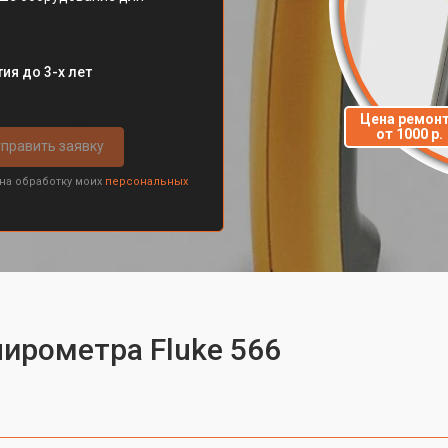
ия до 3-х лет
Цена ремон
от 1000 р.
править заявку
 на обработку моих
персональных
пирометра Fluke 566