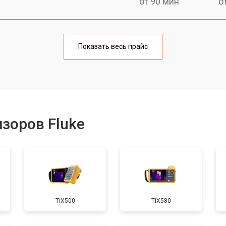
от 90 мин
о
от 160 мин
о
Показать весь прайс
от 60 мин
о
от 110 мин
о
зоров Fluke
TiX500
TiX580