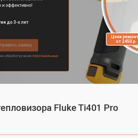
 и эффективно!
ия до 3-х лет
Цена ремон
от 2450 р.
править заявку
 на обработку моих
персональных
епловизора Fluke Ti401 Pro