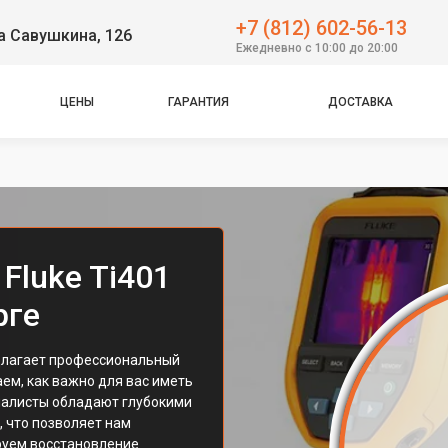
+7 (812) 602-56-13
а Савушкина, 126
Ежедневно с 10:00 до 20:00
ЦЕНЫ
ГАРАНТИЯ
ДОСТАВКА
Fluke Ti401
рге
длагает профессиональный
аем, как важно для вас иметь
иалисты обладают глубокими
 что позволяет нам
руем восстановление