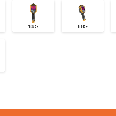
TiS65+
TiS45+