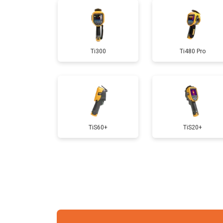
Ti300
Ti480 Pro
TiS60+
TiS20+