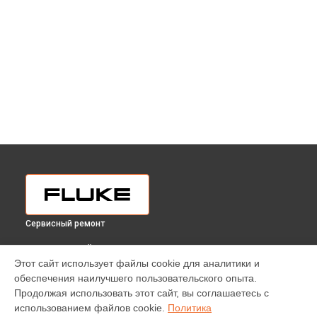
Сервисный ремонт
ВЫБЕРИ СВОЙ ГОРОД
Этот сайт использует файлы cookie для аналитики и
Ремонт токоизмерительных клещей 902 Fluke в
обеспечения наилучшего пользовательского опыта.
Краснодаре
Продолжая использовать этот сайт, вы соглашаетесь с
Ремонт токоизмерительных клещей 902 Fluke в
Ростове-
использованием файлов cookie.
Политика
на-Дону